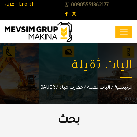
English
عربي
00905551862177
اليات ثقيلة
الرئيسية
/
اليات ثقيلة / حفارت مياه / BAUER
بحث