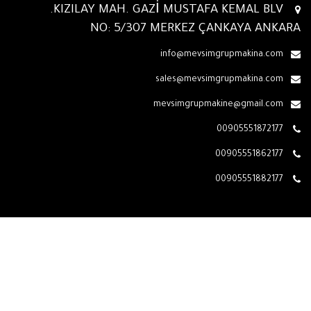
KIZILAY MAH. GAZİ MUSTAFA KEMAL BLV.
NO: 5/307 MERKEZ ÇANKAYA ANKARA
info@mevsimgrupmakina.com
sales@mevsimgrupmakina.com
mevsimgrupmakine@gmail.com
00905551872177
00905551862177
00905551882177
جميع الحقوق محفوظة ©
Powered by Gad Mad