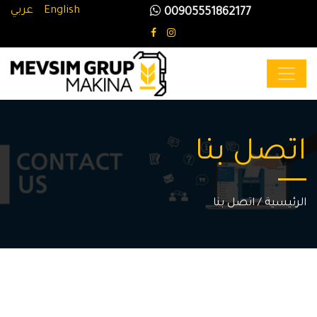
عربي
English
00905551862177
اتصل بنا
اتصل بنا
/
الرئيسية